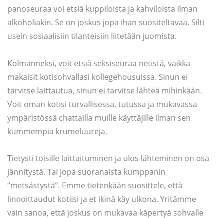
panoseuraa voi etsiä kuppiloista ja kahviloista ilman
alkoholiakin. Se on joskus jopa ihan suositeltavaa. Silti
usein sosiaalisiin tilanteisiin liitetään juomista.
Kolmanneksi, voit etsiä seksiseuraa netistä, vaikka
makaisit kotisohvallasi kollegehousuissa. Sinun ei
tarvitse laittautua, sinun ei tarvitse lähteä mihinkään.
Voit oman kotisi turvallisessa, tutussa ja mukavassa
ympäristössä chattailla muille käyttäjille ilman sen
kummempia krumeluureja.
Tietysti toisille laittaituminen ja ulos lähteminen on osa
jännitystä. Tai jopa suoranaista kumppanin
“metsästystä”. Emme tietenkään suosittele, että
linnoittaudut kotiisi ja et ikinä käy ulkona. Yritämme
vain sanoa, että joskus on mukavaa käpertyä sohvalle