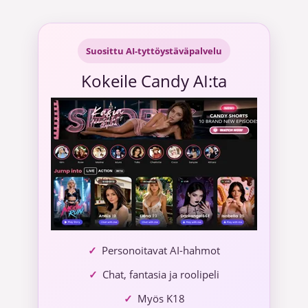
Siirry
sisältöön
Suosittu AI-tyttöystäväpalvelu
Kokeile Candy AI:ta
Personoitavat AI-hahmot
Chat, fantasia ja roolipeli
Myös K18