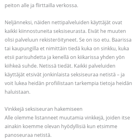
peiton alle ja flirttailla verkossa.
Neljänneksi, näiden nettipalveluiden käyttäjät ovat
kaikki kiinnostuneita seksiseurasta. Eivät he muuten
olisi palveluun rekisteröityneet. Se on iso etu. Baarissa
tai kaupungilla et nimittäin tiedä kuka on sinkku, kuka
etsii parisuhdetta ja kenellä on kiikarissa yhden yön
kiihkeä suhde. Netissä tiedät. Kaikki palveluiden
käyttäjät etsivät jonkinlaista seksiseuraa netistä – ja
voit lukea heidän profiilistaan tarkempia tietoja heidän
haluistaan.
Vinkkejä seksiseuran hakemiseen
Alle olemme listanneet muutamia vinkkejä, joiden itse
ainakin koemme olevan hyödyllisiä kun etsimme
panoseuraa netistä.