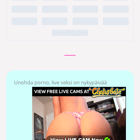
Unohda porno, live seksi on nykypäivää