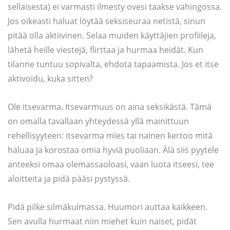
sellaisesta) ei varmasti ilmesty ovesi taakse vahingossa.
Jos oikeasti haluat löytää seksiseuraa netistä, sinun
pitää olla aktiivinen. Selaa muiden käyttäjien profiileja,
lähetä heille viestejä, flirttaa ja hurmaa heidät. Kun
tilanne tuntuu sopivalta, ehdota tapaamista. Jos et itse
aktivoidu, kuka sitten?
Ole itsevarma. Itsevarmuus on aina seksikästä. Tämä
on omalla tavallaan yhteydessä yllä mainittuun
rehellisyyteen: itsevarma mies tai nainen kertoo mitä
haluaa ja korostaa omia hyviä puoliaan. Älä siis pyytele
anteeksi omaa olemassaoloasi, vaan luota itseesi, tee
aloitteita ja pidä pääsi pystyssä.
Pidä pilke silmäkulmassa. Huumori auttaa kaikkeen.
Sen avulla hurmaat niin miehet kuin naiset, pidät