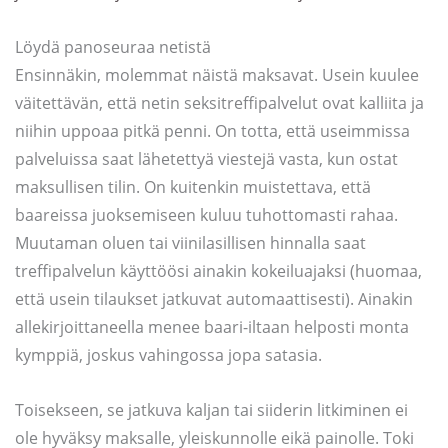
Löydä panoseuraa netistä
Ensinnäkin, molemmat näistä maksavat. Usein kuulee
väitettävän, että netin seksitreffipalvelut ovat kalliita ja
niihin uppoaa pitkä penni. On totta, että useimmissa
palveluissa saat lähetettyä viestejä vasta, kun ostat
maksullisen tilin. On kuitenkin muistettava, että
baareissa juoksemiseen kuluu tuhottomasti rahaa.
Muutaman oluen tai viinilasillisen hinnalla saat
treffipalvelun käyttöösi ainakin kokeiluajaksi (huomaa,
että usein tilaukset jatkuvat automaattisesti). Ainakin
allekirjoittaneella menee baari-iltaan helposti monta
kymppiä, joskus vahingossa jopa satasia.
Toisekseen, se jatkuva kaljan tai siiderin litkiminen ei
ole hyväksy maksalle, yleiskunnolle eikä painolle. Toki