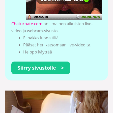
Chaturbate.com
on ilmainen aikuisten live-
video ja webcam-sivusto.
Ei pakko luoda tiliä
Pääset heti katsomaan live-videoita.
Helppo käyttää