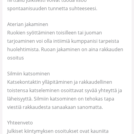
flirttailu julkisesti voivat tuoda lisöö
spontaanisuuden tunnetta suhteeseesi.
Aterian jakaminen
Ruokien syöttäminen toisilleen tai juoman
tarjoaminen voi olla intiimiä kumppanisi tarpeista
huolehtimista. Ruoan jakaminen on aina rakkauden
osoitus
Silmiin katsominen
Katsekontaktin ylläpitäminen ja rakkaudellinen
toistensa katseleminen osoittavat syvää yhteyttä ja
läheisyyttä. Silmiin katsominen on tehokas tapa
viestiä rakkaudesta sanaakaan sanomatta.
Yhteenveto
Julkiset kiintymyksen osoitukset ovat kauniita