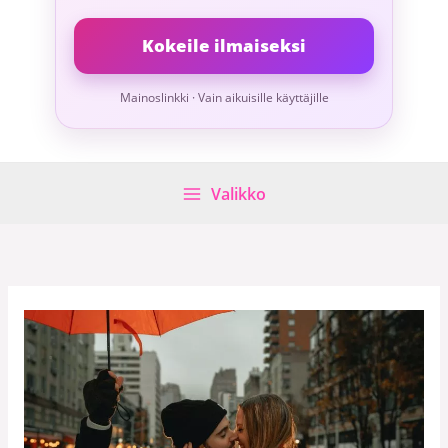
Kokeile ilmaiseksi
Mainoslinkki · Vain aikuisille käyttäjille
Valikko