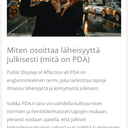
Miten osoittaa läheisyyttä
julkisesti (mitä on PDA)
Public Display of Affection eli PDA on
englanninkielinen termi, joka tarkoittaa tapoja
ilmaista läheisyyttä ja kiintymystä julkisesti.
Vaikka PDA:n taso voi vaihdella kulttuuristen
normien ja henkilökohtaisten tapojen mukaan,
yleisesti voidaan ajatella, että julkiset
hellyydenosoitukset vahvistavat sidettä kumppanien