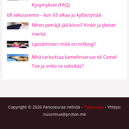
Kysymykset (FAQ)
68 seksiasento – kun 69 alkaa jo kyllästyttää
Miten pettäjä jää kiinni? Vinkit ja yleiset
merkit
Lypsäminen: mitä on milking?
Mitä tarkoittaa kamelinvarvas eli Camel
Toe ja onko se seksikäs?
Copyright © 2026 Panoseuraa netistä -
Tietosuoja
- Yhteys:
nussimua@proton.me