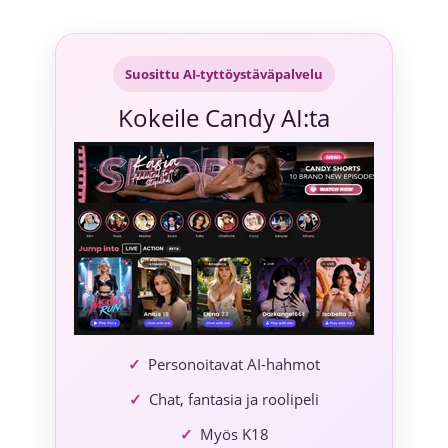
Siirry
sisältöön
Suosittu AI-tyttöystäväpalvelu
Kokeile Candy AI:ta
Personoitavat AI-hahmot
Chat, fantasia ja roolipeli
Myös K18