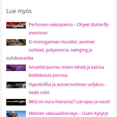
Lue myös
Perhonen-seksiasento – Ohjeet Butterfly-
asentoon
Ei-monogamian muodot: avoimet
suhteet, polyamoria, swinging ja
suhdeanarkia
Amatööriporno: miten tehdä ja katsoa
kotitekoista pornoa
Hypoksifilia ja autoeroottinen asfyksia –
tiedä riskit
Mitä on nuru-hieronta? Lue opas ja nauti!
Miesten seksuaaliterveys – Usein Kysytyt