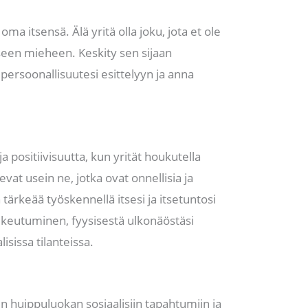
oma itsensä. Älä yritä olla joku, jota et ole
een mieheen. Keskity sen sijaan
 persoonallisuutesi esittelyyn ja anna
positiivisuutta, kun yrität houkutella
vat usein ne, jotka ovat onnellisia ja
tärkeää työskennellä itsesi ja itsetuntosi
ukeutuminen, fyysisestä ulkonäöstäsi
isissa tilanteissa.
n huippuluokan sosiaalisiin tapahtumiin ja