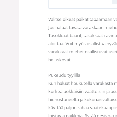
Valitse oikeat paikat tapaamaan v
Jos haluat tavata varakkaan miehe
Tasokkaat baarit, tasokkaat ravinto
aloittaa. Voit myös osallistua hyv
varakkaat miehet osallistuvat use
he uskovat.
Pukeudu tyylillä
Kun haluat houkutella varakasta m
korkealuokkaisiin vaatteisiin ja as
hienostuneelta ja kokonaisvaltaisel
käyttää paljon rahaa vaatekaappiisi
loistavia paikkoja löytää design-t