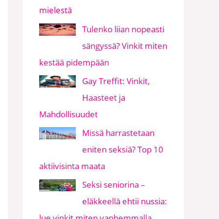
mielestä
Tulenko liian nopeasti
sängyssä? Vinkit miten
kestää pidempään
Gay Treffit: Vinkit,
Haasteet ja
Mahdollisuudet
Missä harrastetaan
eniten seksiä? Top 10
aktiivisinta maata
Seksi seniorina –
eläkkeellä ehtii nussia:
lue vinkit miten vanhemmalla