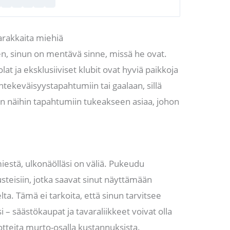
arakkaita miehiä
n, sinun on mentävä sinne, missä he ovat.
lat ja eksklusiiviset klubit ovat hyviä paikkoja
äntekeväisyystapahtumiin tai gaalaan, sillä
in näihin tapahtumiin tukeakseen asiaa, johon
iestä, ulkonäölläsi on väliä. Pukeudu
usteisiin, jotka saavat sinut näyttämään
ta. Tämä ei tarkoita, että sinun tarvitsee
 – säästökaupat ja tavaraliikkeet voivat olla
uotteita murto-osalla kustannuksista.