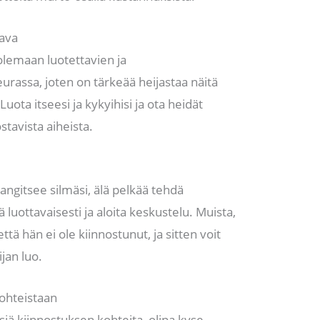
ava
olemaan luotettavien ja
assa, joten on tärkeää heijastaa näitä
uota itseesi ja kykyihisi ja ota heidät
tavista aiheista.
angitsee silmäsi, älä pelkää tehdä
 luottavaisesti ja aloita keskustelu. Muista,
ttä hän ei ole kiinnostunut, ja sitten voit
jan luo.
kohteistaan
isiä kiinnostuksen kohteita, olipa kyse