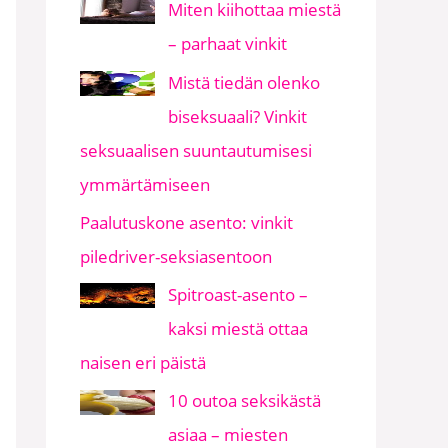
Miten kiihottaa miestä
– parhaat vinkit
Mistä tiedän olenko
biseksuaali? Vinkit
seksuaalisen suuntautumisesi
ymmärtämiseen
Paalutuskone asento: vinkit
piledriver-seksiasentoon
Spitroast-asento –
kaksi miestä ottaa
naisen eri päistä
10 outoa seksikästä
asiaa – miesten