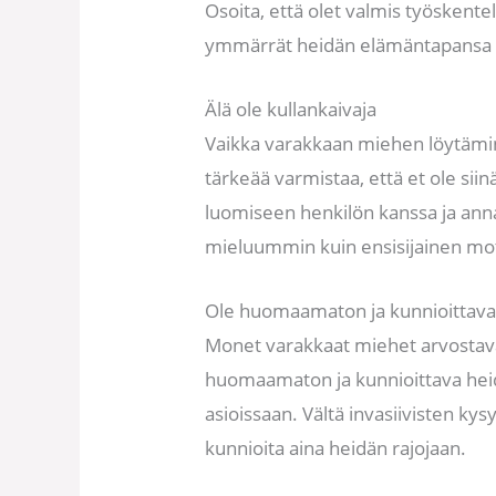
Osoita, että olet valmis työskent
ymmärrät heidän elämäntapansa 
Älä ole kullankaivaja
Vaikka varakkaan miehen löytäminen
tärkeää varmistaa, että et ole sii
luomiseen henkilön kanssa ja anna
mieluummin kuin ensisijainen mot
Ole huomaamaton ja kunnioittav
Monet varakkaat miehet arvostavat
huomaamaton ja kunnioittava heid
asioissaan. Vältä invasiivisten kys
kunnioita aina heidän rajojaan.