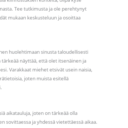
innasta. Tee tutkimusta ja ole perehtynyt
heidät mukaan keskusteluun ja osoittaa
en huolehtimaan sinusta taloudellisesti
 tärkeää näyttää, että olet itsenäinen ja
eesi. Varakkaat miehet etsivät usein naisia,
ätietoisia, joten muista esitellä
.
siä aikatauluja, joten on tärkeää olla
en sovittaessa ja yhdessä vietettäessä aikaa.