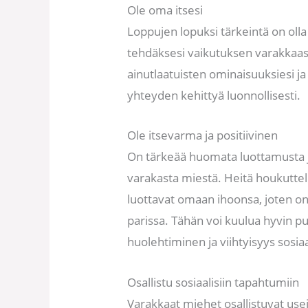
Ole oma itsesi
Loppujen lopuksi tärkeintä on olla 
tehdäksesi vaikutuksen varakkaas
ainutlaatuisten ominaisuuksiesi ja
yhteyden kehittyä luonnollisesti.
Ole itsevarma ja positiivinen
On tärkeää huomata luottamusta ja 
varakasta miestä. Heitä houkuttele
luottavat omaan ihoonsa, joten on 
parissa. Tähän voi kuulua hyvin p
huolehtiminen ja viihtyisyys sosiaal
Osallistu sosiaalisiin tapahtumiin
Varakkaat miehet osallistuvat usei