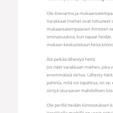
Ole itsevarma ja mukaansatempa
Varakkaat miehet ovat tottuneet 
mukaansatempaavien ihmisten seur
ominaisuuksia, kun tapaat heidät. L
mukaan keskusteluun heitä kiinnos
Älä pelkää lähestyä heitä
Jos näet varakkaan miehen, joka v
ensimmäistä siirtoa. Lähesty häntä
pahinta, mitä voi tapahtua, on se, e
siirtyä seuraavan mahdollisen kosi
Ole perillä heidän kiinnostuksen 
Varakkailla miehillä on usein erity