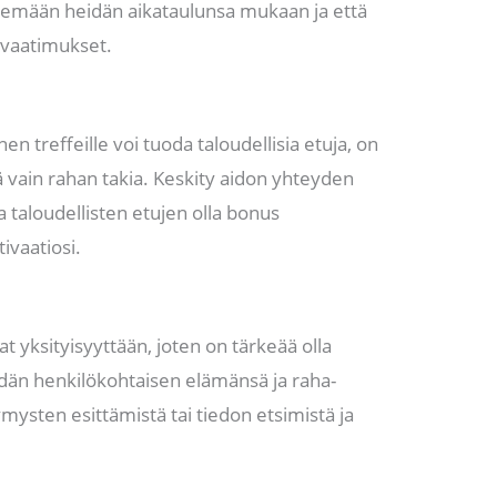
elemään heidän aikataulunsa mukaan ja että
vaatimukset.
 treffeille voi tuoda taloudellisia etuja, on
nä vain rahan takia. Keskity aidon yhteyden
 taloudellisten etujen olla bonus
ivaatiosi.
a
 yksityisyyttään, joten on tärkeää olla
än henkilökohtaisen elämänsä ja raha-
ymysten esittämistä tai tiedon etsimistä ja