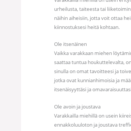
urheilusta, taiteesta tai liiketoim
näihin aiheisiin, jotta voit ottaa 
kiinnostuksesi heitä kohtaan.
Ole itsenäinen
Vaikka varakkaan miehen löytämin
saattaa tuntua houkuttelevalta, on
sinulla on omat tavoitteesi ja toiv
jotka ovat kunnianhimoisia ja määr
itsenäisyyttäsi ja omavaraisuuttasi
Ole avoin ja joustava
Varakkailla miehillä on usein kiirei
ennakkoluuloton ja joustava treffi