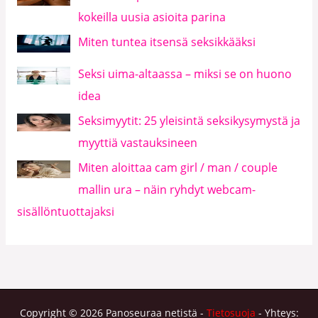
kokeilla uusia asioita parina
Miten tuntea itsensä seksikkääksi
Seksi uima-altaassa – miksi se on huono
idea
Seksimyytit: 25 yleisintä seksikysymystä ja
myyttiä vastauksineen
Miten aloittaa cam girl / man / couple
mallin ura – näin ryhdyt webcam-
sisällöntuottajaksi
Copyright © 2026 Panoseuraa netistä -
Tietosuoja
- Yhteys: