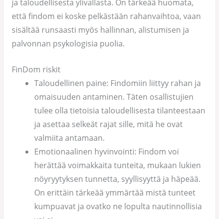
ja taloudellisesta ylivallasta. On tärkeää huomata,
että findom ei koske pelkästään rahanvaihtoa, vaan
sisältää runsaasti myös hallinnan, alistumisen ja
palvonnan psykologisia puolia.
FinDom riskit
Taloudellinen paine: Findomiin liittyy rahan ja
omaisuuden antaminen. Täten osallistujien
tulee olla tietoisia taloudellisesta tilanteestaan
ja asettaa selkeät rajat sille, mitä he ovat
valmiita antamaan.
Emotionaalinen hyvinvointi: Findom voi
herättää voimakkaita tunteita, mukaan lukien
nöyryytyksen tunnetta, syyllisyyttä ja häpeää.
On erittäin tärkeää ymmärtää mistä tunteet
kumpuavat ja ovatko ne lopulta nautinnollisia