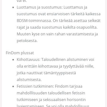
vai ei.
Luottamus ja suostumus: Luottamus ja
suostumus ovat ensiarvoisen tärkeitä kaikessa
BDSM-toiminnassa. On tärkeää asettaa selkeät
rajat ja saada suostumus kaikilta osapuolilta.
Muuten kyse on vain rahan varastamisesta ja
petoksesta.
FinDom plussat
Kiihottavuus: Taloudellinen alistuminen voi
olla erittäin kiihottavaa ja tyydyttävää niille,
jotka nauttivat tämäntyyppisestä
alistumisesta.
Fetissien tutkiminen: Findom tarjoaa
mahdolllisuuden taloudellisen fetissin
tutkimiseen ja seksuaalisen horisontin
laajentamiseen. Se voi olla mahdollisuus