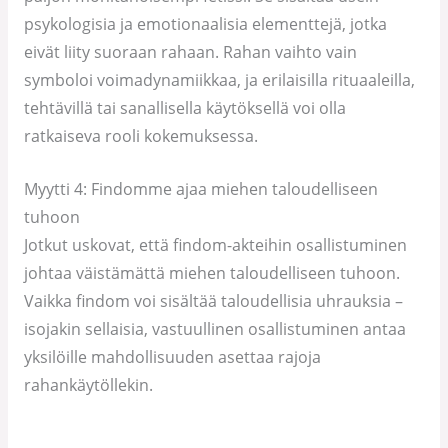
psykologisia ja emotionaalisia elementtejä, jotka
eivät liity suoraan rahaan. Rahan vaihto vain
symboloi voimadynamiikkaa, ja erilaisilla rituaaleilla,
tehtävillä tai sanallisella käytöksellä voi olla
ratkaiseva rooli kokemuksessa.
Myytti 4: Findomme ajaa miehen taloudelliseen
tuhoon
Jotkut uskovat, että findom-akteihin osallistuminen
johtaa väistämättä miehen taloudelliseen tuhoon.
Vaikka findom voi sisältää taloudellisia uhrauksia –
isojakin sellaisia, vastuullinen osallistuminen antaa
yksilöille mahdollisuuden asettaa rajoja
rahankäytöllekin.