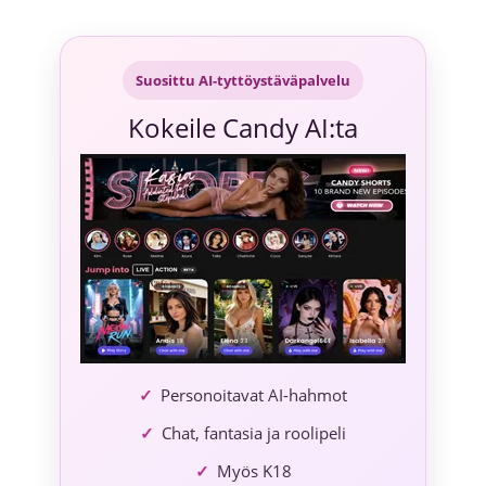
Siirry
sisältöön
Suosittu AI-tyttöystäväpalvelu
Kokeile Candy AI:ta
Personoitavat AI-hahmot
Chat, fantasia ja roolipeli
Myös K18