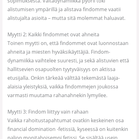
sopimuksesta. Valtadynamiikka pyörii toki
alistumisen ympärillä ja alistava findomme vaatii
alistujalta asioita – mutta sitä molemmat haluavat.
Myytti 2: Kaikki findommet ovat ahneita
Toinen myytti on, että findommet ovat luonnostaan
ahneita ja miesten hyväksikäyttäjiä. Findom-
dynamiikka vaihtelee suuresti, ja sekä alistuvien että
hallitsevien osapuolten tyytyväisyys on aktissa
etusijalla. Onkin tärkeää välttää tekemästä laaja-
alaisia yleistyksiä, vaikka findommejen joukossa
varmasti muutama rahanahnekin lymyilee.
Myytti 3: Findom liittyy vain rahaan
Vaikka rahoitustapahtumat ovatkin keskeinen osa
financial domination -fetissiä, kyseessä on kuitenkin
paljon monitahoisempi fetissi. Se sisältää usein