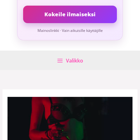
Kokeile ilmaiseksi
Mainoslinkki · Vain aikuisille käyttäjille
Valikko