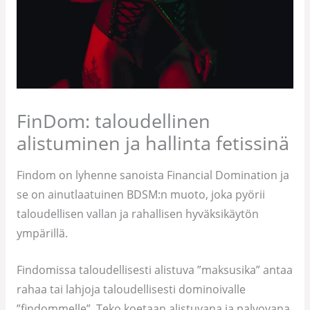
FinDom: taloudellinen
alistuminen ja hallinta fetissinä
Findom on lyhenne sanoista Financial Domination ja
se on ainutlaatuinen BDSM:n muoto, joka pyörii
taloudellisen vallan ja rahallisen hyväksikäytön
ympärillä.
Findomissa taloudellisesti alistuva ”maksusika” antaa
rahaa tai lahjoja taloudellisesti dominoivalle
”findommelle”. Teko koetaan alistuvana ja palvovana.