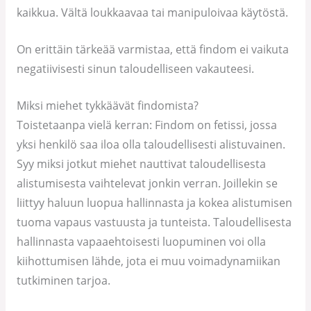
kaikkua. Vältä loukkaavaa tai manipuloivaa käytöstä.
On erittäin tärkeää varmistaa, että findom ei vaikuta
negatiivisesti sinun taloudelliseen vakauteesi.
Miksi miehet tykkäävät findomista?
Toistetaanpa vielä kerran: Findom on fetissi, jossa
yksi henkilö saa iloa olla taloudellisesti alistuvainen.
Syy miksi jotkut miehet nauttivat taloudellisesta
alistumisesta vaihtelevat jonkin verran. Joillekin se
liittyy haluun luopua hallinnasta ja kokea alistumisen
tuoma vapaus vastuusta ja tunteista. Taloudellisesta
hallinnasta vapaaehtoisesti luopuminen voi olla
kiihottumisen lähde, jota ei muu voimadynamiikan
tutkiminen tarjoa.