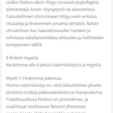
Lisäksi findom-aktiin liittyy runsaasti psykologisia
elementtejä, kuten nöyryytystä tai alentamista.
Taloudelliseen alistumiseen liittyy usein erilaisia
rituaaleja ja findommen antamia tehtäviä. Rahan
uhraaminen luo haavoittuvuuden tunteen ja
vahvistaa valtadynamiikkaa alistuvien ja hallitsevien
kumppanien välillä.
4 findom myyttiä
Keräsimme alle 4 yleistä väärinkäsitystä ja myyttiä.
Myytti 1: Findomme pakottaa
Yleinen väärinkäsitys on, että taloudellinen ylivalta
(findom) sisältää pakkotaktiikoita tai manipulointia.
Todellisuudessa Findom on yksimielinen, ja
osallistujat osallistuvat fetissiin yhteisestä