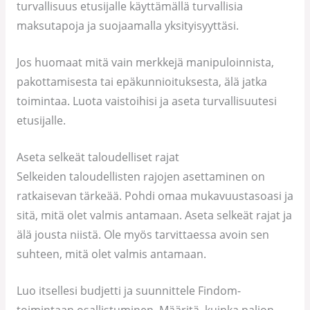
turvallisuus etusijalle käyttämällä turvallisia
maksutapoja ja suojaamalla yksityisyyttäsi.
Jos huomaat mitä vain merkkejä manipuloinnista,
pakottamisesta tai epäkunnioituksesta, älä jatka
toimintaa. Luota vaistoihisi ja aseta turvallisuutesi
etusijalle.
Aseta selkeät taloudelliset rajat
Selkeiden taloudellisten rajojen asettaminen on
ratkaisevan tärkeää. Pohdi omaa mukavuustasoasi ja
sitä, mitä olet valmis antamaan. Aseta selkeät rajat ja
älä jousta niistä. Ole myös tarvittaessa avoin sen
suhteen, mitä olet valmis antamaan.
Luo itsellesi budjetti ja suunnittele Findom-
toimintaan osallistuminen. Määritä, kuinka paljon