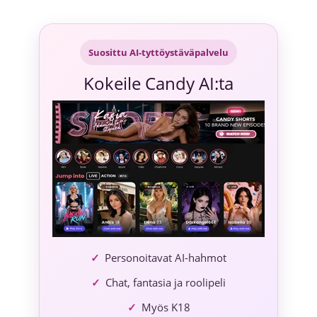
Siirry
sisältöön
Suosittu AI-tyttöystäväpalvelu
Kokeile Candy AI:ta
Personoitavat AI-hahmot
Chat, fantasia ja roolipeli
Myös K18