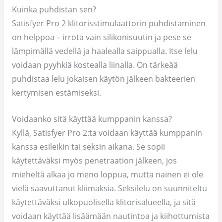
Kuinka puhdistan sen?
Satisfyer Pro 2 klitorisstimulaattorin puhdistaminen
on helppoa – irrota vain silikonisuutin ja pese se
lämpimällä vedellä ja haalealla saippualla. Itse lelu
voidaan pyyhkiä kostealla liinalla. On tärkeää
puhdistaa lelu jokaisen käytön jälkeen bakteerien
kertymisen estämiseksi.
Voidaanko sitä käyttää kumppanin kanssa?
Kyllä, Satisfyer Pro 2:ta voidaan käyttää kumppanin
kanssa esileikin tai seksin aikana. Se sopii
käytettäväksi myös penetraation jälkeen, jos
mieheltä alkaa jo meno loppua, mutta nainen ei ole
vielä saavuttanut kliimaksia. Seksilelu on suunniteltu
käytettäväksi ulkopuolisella klitorisalueella, ja sitä
voidaan käyttää lisäämään nautintoa ja kiihottumista