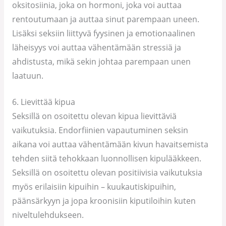
oksitosiinia, joka on hormoni, joka voi auttaa
rentoutumaan ja auttaa sinut parempaan uneen.
Lisäksi seksiin liittyvä fyysinen ja emotionaalinen
läheisyys voi auttaa vähentämään stressiä ja
ahdistusta, mikä sekin johtaa parempaan unen
laatuun.
6. Lievittää kipua
Seksillä on osoitettu olevan kipua lievittäviä
vaikutuksia. Endorfiinien vapautuminen seksin
aikana voi auttaa vähentämään kivun havaitsemista
tehden siitä tehokkaan luonnollisen kipulääkkeen.
Seksillä on osoitettu olevan positiivisia vaikutuksia
myös erilaisiin kipuihin – kuukautiskipuihin,
päänsärkyyn ja jopa kroonisiin kiputiloihin kuten
niveltulehdukseen.