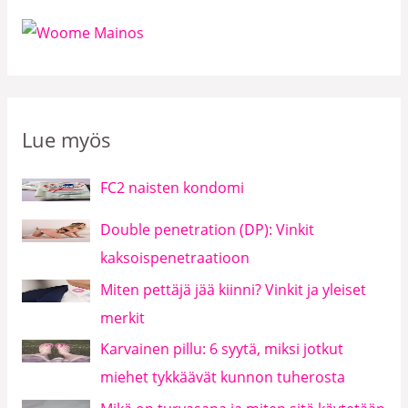
Lue myös
FC2 naisten kondomi
Double penetration (DP): Vinkit
kaksoispenetraatioon
Miten pettäjä jää kiinni? Vinkit ja yleiset
merkit
Karvainen pillu: 6 syytä, miksi jotkut
miehet tykkäävät kunnon tuherosta