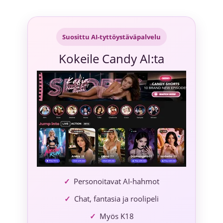
Siirry
sisältöön
Suosittu AI-tyttöystäväpalvelu
Kokeile Candy AI:ta
Personoitavat AI-hahmot
Chat, fantasia ja roolipeli
Myös K18