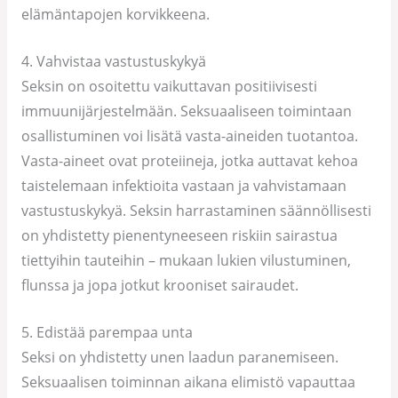
elämäntapojen korvikkeena.
4. Vahvistaa vastustuskykyä
Seksin on osoitettu vaikuttavan positiivisesti
immuunijärjestelmään. Seksuaaliseen toimintaan
osallistuminen voi lisätä vasta-aineiden tuotantoa.
Vasta-aineet ovat proteiineja, jotka auttavat kehoa
taistelemaan infektioita vastaan ja vahvistamaan
vastustuskykyä. Seksin harrastaminen säännöllisesti
on yhdistetty pienentyneeseen riskiin sairastua
tiettyihin tauteihin – mukaan lukien vilustuminen,
flunssa ja jopa jotkut krooniset sairaudet.
5. Edistää parempaa unta
Seksi on yhdistetty unen laadun paranemiseen.
Seksuaalisen toiminnan aikana elimistö vapauttaa