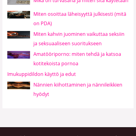
Mikä on turvasana ja miten sitä käytetään
Miten osoittaa läheisyyttä julkisesti (mitä
on PDA)
Miten kahvin juominen vaikuttaa seksiin
ja seksuaaliseen suoritukseen
Amatööriporno: miten tehdä ja katsoa
kotitekoista pornoa
Imukuppidildon käyttö ja edut
Nännien kiihottaminen ja nännileikkien
hyödyt