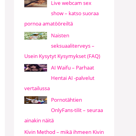
Live webcam sex
show – katso suoraa
pornoa amatööreiltä
Naisten
seksuaaliterveys –
Usein Kysytyt Kysymykset (FAQ)
AI Waifu – Parhaat
Hentai AI -palvelut
vertailussa
Pornotähtien
OnlyFans-tilit – seuraa
ainakin näitä
Kivin Method – mikä ihmeen Kivin