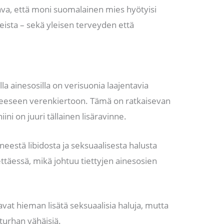
tava, että moni suomalainen mies hyötyisi
eista – sekä yleisen terveyden että
isilla ainesosilla on verisuonia laajentavia
neeseen verenkiertoon. Tämä on ratkaisevan
ini on juuri tällainen lisäravinne.
neestä libidosta ja seksuaalisesta halusta
ettäessä, mikä johtuu tiettyjen ainesosien
vat hieman lisätä seksuaalisia haluja, mutta
 turhan vähäisiä.