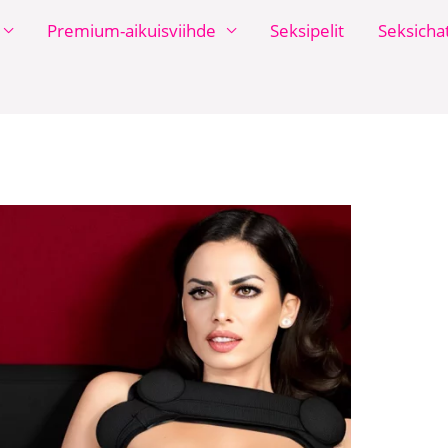
Premium-aikuisviihde
Seksipelit
Seksicha