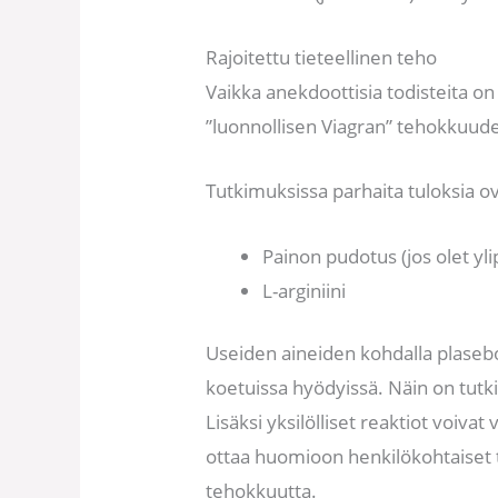
Rajoitettu tieteellinen teho
Vaikka anekdoottisia todisteita o
”luonnollisen Viagran” tehokkuudes
Tutkimuksissa parhaita tuloksia o
Painon pudotus (jos olet yl
L-arginiini
Useiden aineiden kohdalla plasebov
koetuissa hyödyissä. Näin on tut
Lisäksi yksilölliset reaktiot voiva
ottaa huomioon henkilökohtaiset t
tehokkuutta.