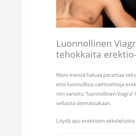
Luonnollinen Viagr
tehokkaita erekti
Moni meistä haluaa parantaa seks
etsii luonnollisia vaihtoehtoja ere
niin sanottu ”luonnollinen Viagra
sellaista olemassakaan.
Löydä apu erektioon seksileluista