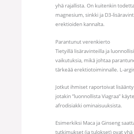
yhä rajallista. On kuitenkin todet
magnesium, sinkki ja D3-lisäravint
erektioiden kannalta.
Parantunut verenkierto
Tietyillä lisäravinteilla ja luonnoll
vaikutuksia, mikä johtaa parantu
tärkeää erektiotoiminnalle. L-argini
Jotkut ihmiset raportoivat lisäänty
jotakin ”luonnollista Viagraa” käyt
afrodisiakki ominaisuuksista.
Esimerkiksi Maca ja Ginseng saatta
tutkimukset (ja tulokset) ovat yhä