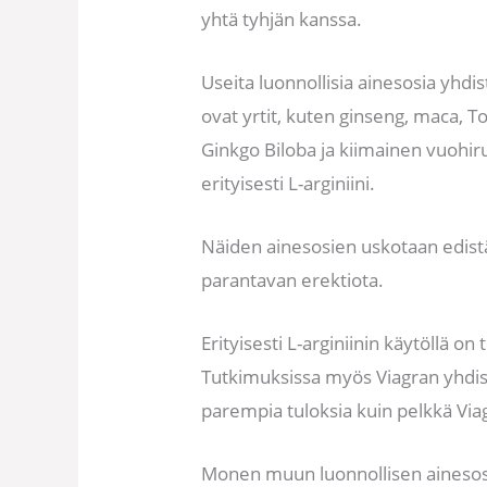
yhtä tyhjän kanssa.
Useita luonnollisia ainesosia yhdi
ovat yrtit, kuten ginseng, maca, To
Ginkgo Biloba ja kiimainen vuohi
erityisesti L-arginiini.
Näiden ainesosien uskotaan edistä
parantavan erektiota.
Erityisesti L-arginiinin käytöllä on
Tutkimuksissa myös Viagran yhdis
parempia tuloksia kuin pelkkä Via
Monen muun luonnollisen ainesosa