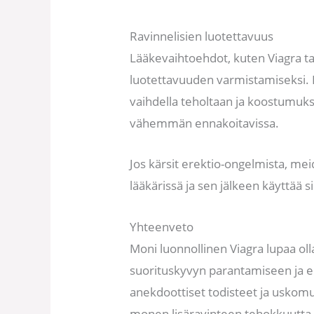
Ravinnelisien luotettavuus
Lääkevaihtoehdot, kuten Viagra tai 
luotettavuuden varmistamiseksi. L
vaihdella teholtaan ja koostumuks
vähemmän ennakoitavissa.
Jos kärsit erektio-ongelmista, m
lääkärissä ja sen jälkeen käyttää si
Yhteenveto
Moni luonnollinen Viagra lupaa ol
suorituskyvyn parantamiseen ja er
anekdoottiset todisteet ja uskomuk
monen lisäravinteen tehokkuutta ko