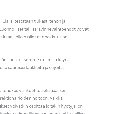
Cialis, testataan tiukasti tehon ja
uonnolliset tai lisäravinnevaihtoehdot voivat
eltaan, jolloin niiden tehokkuus on
eidän suosituksemme on ensin käydä
eltä saamiasi lääkkeitä ja ohjeita.
la tehokas vaihtoehto seksuaalisen
ektiohäiriöiden hoitoon. Vaikka
set voivatkin osoittaa joitakin hyötyjä, on
skeva tieteellinen tutkimus vielä rajallista.