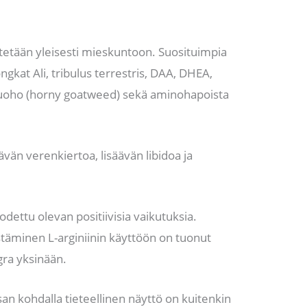
stetään yleisesti mieskuntoon. Suosituimpia
ngkat Ali, tribulus terrestris, DAA, DHEA,
ruoho (horny goatweed) sekä aminohapoista
vän verenkiertoa, lisäävän libidoa ja
 todettu olevan positiivisia vaikutuksia.
täminen L-arginiinin käyttöön on tuonut
gra yksinään.
n kohdalla tieteellinen näyttö on kuitenkin