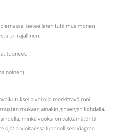
n olemassa, tieteellinen tutkimus monen
ta on rajallinen.
vat tuoneet:
ipainoinen)
aikutuksella voi olla merkittävä rooli
kimusten mukaan ainakin ginsengin kohdalla.
t vaihdella, minkä vuoksi on välttämätöntä
ekijät arvioitaessa luonnollisen Viagran