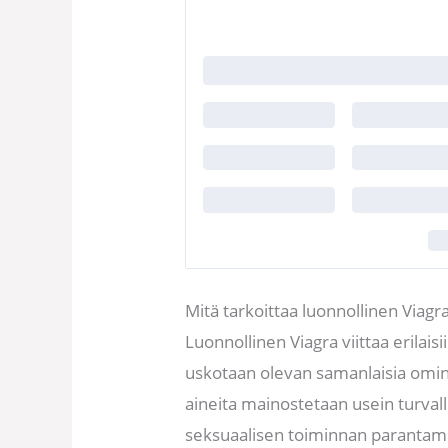
Mitä tarkoittaa luonnollinen Viagr
Luonnollinen Viagra viittaa erilaisiin
uskotaan olevan samanlaisia ominai
aineita mainostetaan usein turvall
seksuaalisen toiminnan parantami