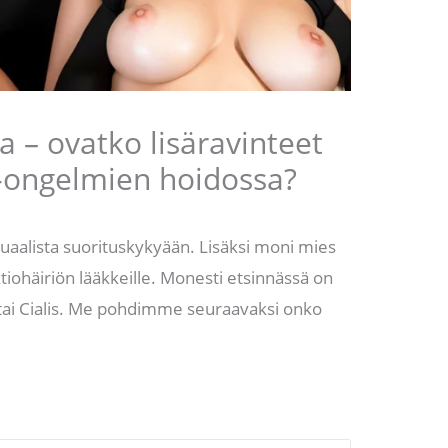
a – ovatko lisäravinteet
o-ongelmien hoidossa?
uaalista suorituskykyään. Lisäksi moni mies
ktiohäiriön lääkkeille. Monesti etsinnässä on
” tai Cialis. Me pohdimme seuraavaksi onko