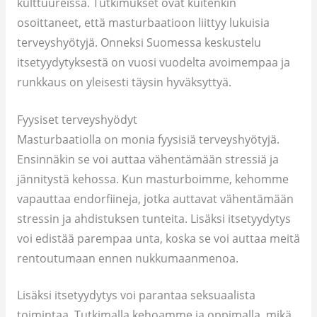
kulttuureissa. Tutkimukset ovat kuitenkin
osoittaneet, että masturbaatioon liittyy lukuisia
terveyshyötyjä. Onneksi Suomessa keskustelu
itsetyydytyksestä on vuosi vuodelta avoimempaa ja
runkkaus on yleisesti täysin hyväksyttyä.
Fyysiset terveyshyödyt
Masturbaatiolla on monia fyysisiä terveyshyötyjä.
Ensinnäkin se voi auttaa vähentämään stressiä ja
jännitystä kehossa. Kun masturboimme, kehomme
vapauttaa endorfiineja, jotka auttavat vähentämään
stressin ja ahdistuksen tunteita. Lisäksi itsetyydytys
voi edistää parempaa unta, koska se voi auttaa meitä
rentoutumaan ennen nukkumaanmenoa.
Lisäksi itsetyydytys voi parantaa seksuaalista
toimintaa. Tutkimalla kehoamme ja oppimalla, mikä