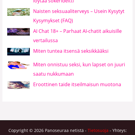
löytää sokerideitti
Naisten seksuaaliterveys – Usein Kysytyt
Kysymykset (FAQ)
AI Chat 18+ – Parhaat AI-chatit aikuisille
vertailussa
Miten tuntea itsensä seksikkääksi
Miten onnistuu seksi, kun lapset on juuri
saatu nukkumaan
Eroottinen taide itseilmaisun muotona
Copyright © 2026 Panoseuraa netistä -
Tietosuoja
- Yhteys: