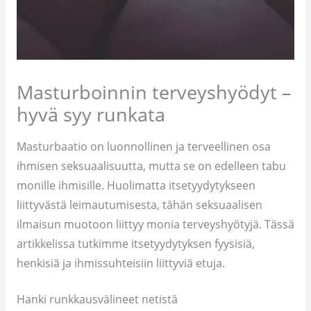
Masturboinnin terveyshyödyt –
hyvä syy runkata
Masturbaatio on luonnollinen ja terveellinen osa
ihmisen seksuaalisuutta, mutta se on edelleen tabu
monille ihmisille. Huolimatta itsetyydytykseen
liittyvästä leimautumisesta, tähän seksuaalisen
ilmaisun muotoon liittyy monia terveyshyötyjä. Tässä
artikkelissa tutkimme itsetyydytyksen fyysisiä,
henkisiä ja ihmissuhteisiin liittyviä etuja.
Hanki runkkausvälineet netistä