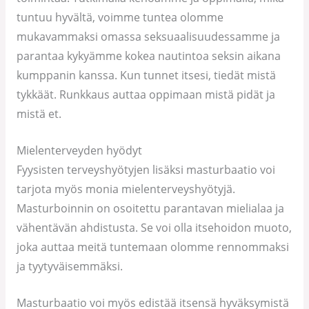
tuntuu hyvältä, voimme tuntea olomme
mukavammaksi omassa seksuaalisuudessamme ja
parantaa kykyämme kokea nautintoa seksin aikana
kumppanin kanssa. Kun tunnet itsesi, tiedät mistä
tykkäät. Runkkaus auttaa oppimaan mistä pidät ja
mistä et.
Mielenterveyden hyödyt
Fyysisten terveyshyötyjen lisäksi masturbaatio voi
tarjota myös monia mielenterveyshyötyjä.
Masturboinnin on osoitettu parantavan mielialaa ja
vähentävän ahdistusta. Se voi olla itsehoidon muoto,
joka auttaa meitä tuntemaan olomme rennommaksi
ja tyytyväisemmäksi.
Masturbaatio voi myös edistää itsensä hyväksymistä