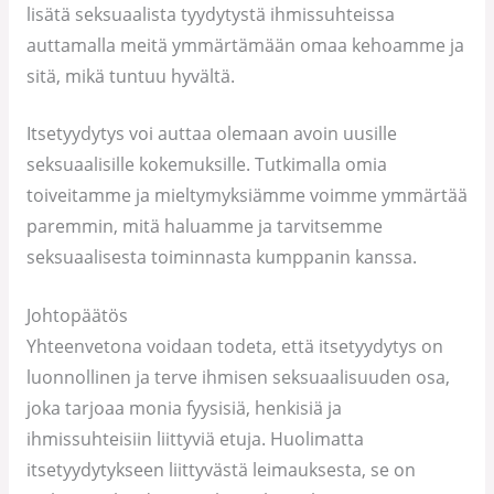
lisätä seksuaalista tyydytystä ihmissuhteissa
auttamalla meitä ymmärtämään omaa kehoamme ja
sitä, mikä tuntuu hyvältä.
Itsetyydytys voi auttaa olemaan avoin uusille
seksuaalisille kokemuksille. Tutkimalla omia
toiveitamme ja mieltymyksiämme voimme ymmärtää
paremmin, mitä haluamme ja tarvitsemme
seksuaalisesta toiminnasta kumppanin kanssa.
Johtopäätös
Yhteenvetona voidaan todeta, että itsetyydytys on
luonnollinen ja terve ihmisen seksuaalisuuden osa,
joka tarjoaa monia fyysisiä, henkisiä ja
ihmissuhteisiin liittyviä etuja. Huolimatta
itsetyydytykseen liittyvästä leimauksesta, se on