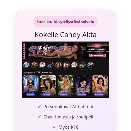
Siirry
sisältöön
Suosittu AI-tyttöystäväpalvelu
Kokeile Candy AI:ta
Personoitavat AI-hahmot
Chat, fantasia ja roolipeli
Myös K18