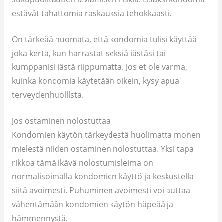
estävät tahattomia raskauksia tehokkaasti.
On tärkeää huomata, että kondomia tulisi käyttää
joka kerta, kun harrastat seksiä iästäsi tai
kumppanisi iästä riippumatta. Jos et ole varma,
kuinka kondomia käytetään oikein, kysy apua
terveydenhuolllsta.
Jos ostaminen nolostuttaa
Kondomien käytön tärkeydestä huolimatta monen
mielestä niiden ostaminen nolostuttaa. Yksi tapa
rikkoa tämä ikävä nolostumisleima on
normalisoimalla kondomien käyttö ja keskustella
siitä avoimesti. Puhuminen avoimesti voi auttaa
vähentämään kondomien käytön häpeää ja
hämmennystä.