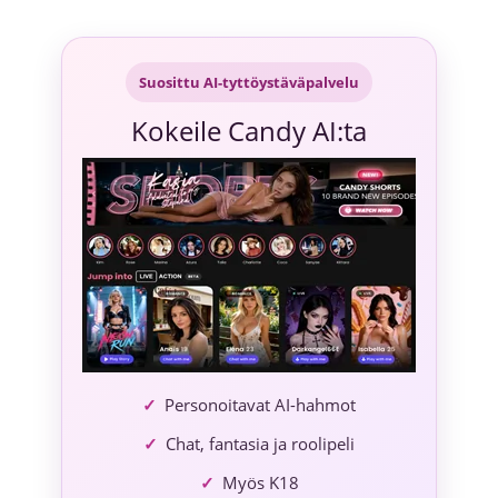
Siirry
sisältöön
Suosittu AI-tyttöystäväpalvelu
Kokeile Candy AI:ta
Personoitavat AI-hahmot
Chat, fantasia ja roolipeli
Myös K18