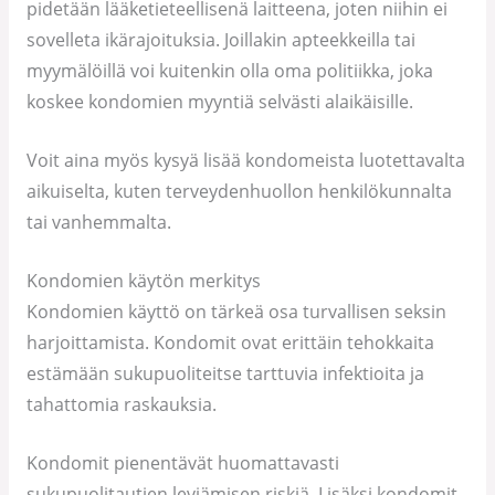
pidetään lääketieteellisenä laitteena, joten niihin ei
sovelleta ikärajoituksia. Joillakin apteekkeilla tai
myymälöillä voi kuitenkin olla oma politiikka, joka
koskee kondomien myyntiä selvästi alaikäisille.
Voit aina myös kysyä lisää kondomeista luotettavalta
aikuiselta, kuten terveydenhuollon henkilökunnalta
tai vanhemmalta.
Kondomien käytön merkitys
Kondomien käyttö on tärkeä osa turvallisen seksin
harjoittamista. Kondomit ovat erittäin tehokkaita
estämään sukupuoliteitse tarttuvia infektioita ja
tahattomia raskauksia.
Kondomit pienentävät huomattavasti
sukupuolitautien leviämisen riskiä. Lisäksi kondomit