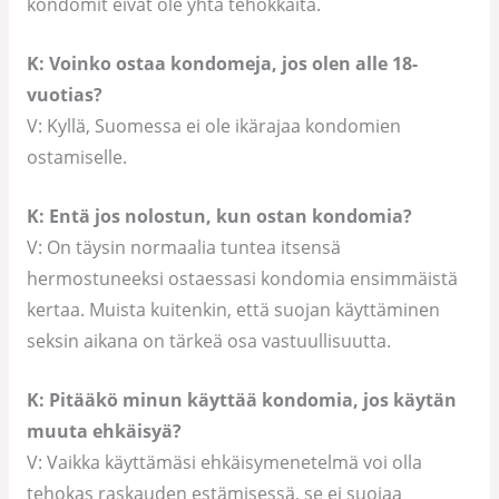
kondomit eivät ole yhtä tehokkaita.
K: Voinko ostaa kondomeja, jos olen alle 18-
vuotias?
V: Kyllä, Suomessa ei ole ikärajaa kondomien
ostamiselle.
K: Entä jos nolostun, kun ostan kondomia?
V: On täysin normaalia tuntea itsensä
hermostuneeksi ostaessasi kondomia ensimmäistä
kertaa. Muista kuitenkin, että suojan käyttäminen
seksin aikana on tärkeä osa vastuullisuutta.
K: Pitääkö minun käyttää kondomia, jos käytän
muuta ehkäisyä?
V: Vaikka käyttämäsi ehkäisymenetelmä voi olla
tehokas raskauden estämisessä, se ei suojaa