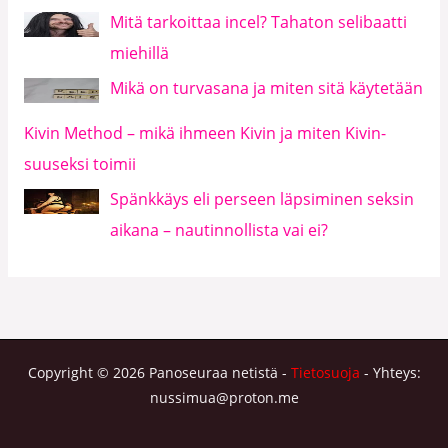
Mitä tarkoittaa incel? Tahaton selibaatti
miehillä
Mikä on turvasana ja miten sitä käytetään
Kivin Method – mikä ihmeen Kivin ja miten Kivin-
suuseksi toimii
Spänkkäys eli perseen läpsiminen seksin
aikana – nautinnollista vai ei?
Copyright © 2026 Panoseuraa netistä -
Tietosuoja
- Yhteys:
nussimua@proton.me