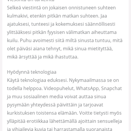
Selkeä viestintä on jokaisen onnistuneen suhteen
kulmakivi, etenkin pitkän matkan suhteen. Jaa
ajatuksesi, tunteesi ja kokemuksesi säännöllisesti
ylittääksesi pitkän fyysisen välimatkan aiheuttama
kuilu. Puhu avoimesti siitä miltä sinusta tuntuu, mitä
olet päiväsi aiana tehnyt, mikä sinua mietityttää,
mikä ärsyttää ja mikä ihastuttaa.
Hyödynnä teknologiaa
Käytä teknologiaa eduksesi. Nykymaailmassa se on
todella helppoa. Videopuhelut, WhatsApp, Snapchat
ja muu sosiaalinen media voivat auttaa sinua
pysymään yhteydessä päivittäin ja tarjoavat
kurkistuksen toistensa elämään. Voitte tietysti myös
ylläpitää erotiikkaa lähettämällä ajoittain sensuelleja
ja vihjailevia kuvia tai harrastamalla suoranaista