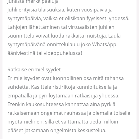
Juhlista merkkipaaluja
Juhli erityisiä tilaisuuksia, kuten vuosipäiviä ja
syntymäpäiviä, vaikka et olisikaan fyysisesti yhdessä.
Lahjojen lähettäminen tai virtuaalisten juhlien
suunnittelu voivat luoda rakkaita muistoja. Laula
syntymäpäivänä onnittelulaulu joko WhatsApp-
ääniviestinä tai videopuhelussa!
Ratkaise erimielisyydet
Erimielisyydet ovat luonnollinen osa mitä tahansa
suhdetta. Käsittele ristiriitoja kunnioituksella ja
empatialla ja pyri löytämään ratkaisuja yhdessä.
Etenkin kaukosuhteessa kannattaa aina pyrkiä
ratkaisemaan ongelmat rauhassa ja olemalla toiselle
myötämielinen, sillä et välttämättä tiedä milloin
pääset jatkamaan ongelmista keskustelua.