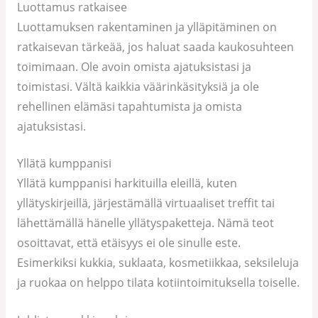
Luottamus ratkaisee
Luottamuksen rakentaminen ja ylläpitäminen on
ratkaisevan tärkeää, jos haluat saada kaukosuhteen
toimimaan. Ole avoin omista ajatuksistasi ja
toimistasi. Vältä kaikkia väärinkäsityksiä ja ole
rehellinen elämäsi tapahtumista ja omista
ajatuksistasi.
Yllätä kumppanisi
Yllätä kumppanisi harkituilla eleillä, kuten
yllätyskirjeillä, järjestämällä virtuaaliset treffit tai
lähettämällä hänelle yllätyspaketteja. Nämä teot
osoittavat, että etäisyys ei ole sinulle este.
Esimerkiksi kukkia, suklaata, kosmetiikkaa, seksileluja
ja ruokaa on helppo tilata kotiintoimituksella toiselle.