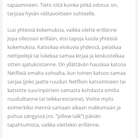
tapaamiseen. Tieto siitä kuinka pitkä odotus on,
tarjoaa hyvän välitavoitteen suhteelle.
Luo yhteisiä kokemuksia, vaikka olette erillänne
Jopa ollessasi erillään, etsi tapoja luoda yhteisiä
kokemuksia. Katsokaa elokuvia yhdessä, pelatkaa
nettipelejä tai lukekaa samaa kirjaa ja keskustelkaa
sitten ajatuksistanne. On yllättävän hauskaa katsoa
Netflixiä omalta sohvalta, kun toinen katsoo samaa
sarjaa (joko jaatte ruudun Netflixin katsomiseen tai
katsotte suurinpiirtein samasta kohdasta omilta
ruuduiltanne tai telkkareistanne). Voitte myös
esimerkiksi mennä samaan aikaan nukkumaan ja
puhua sängyssä (ns. ”pillow talk”) päivän
tapahtumista, vaikka olettekin erillänne.