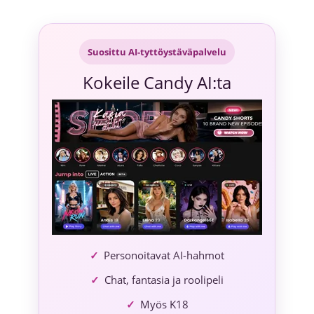
Siirry
sisältöön
Suosittu AI-tyttöystäväpalvelu
Kokeile Candy AI:ta
Personoitavat AI-hahmot
Chat, fantasia ja roolipeli
Myös K18