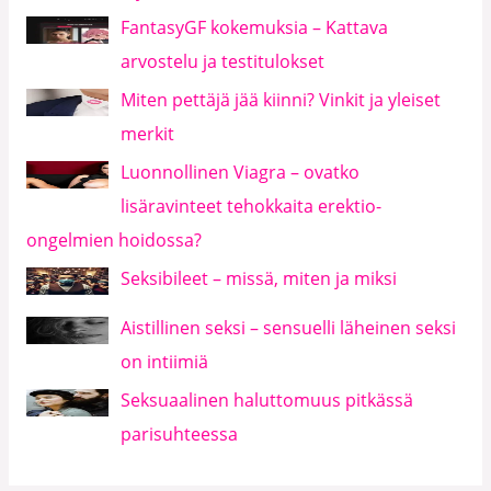
FantasyGF kokemuksia – Kattava
arvostelu ja testitulokset
Miten pettäjä jää kiinni? Vinkit ja yleiset
merkit
Luonnollinen Viagra – ovatko
lisäravinteet tehokkaita erektio-
ongelmien hoidossa?
Seksibileet – missä, miten ja miksi
Aistillinen seksi – sensuelli läheinen seksi
on intiimiä
Seksuaalinen haluttomuus pitkässä
parisuhteessa