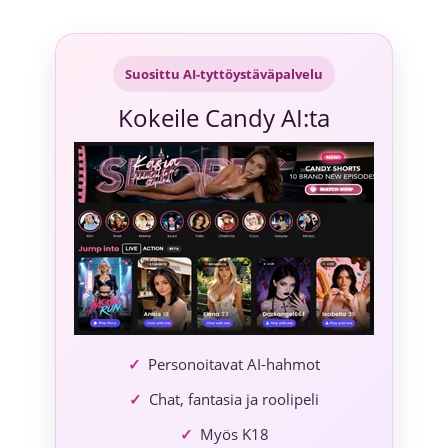
Siirry
sisältöön
Suosittu AI-tyttöystäväpalvelu
Kokeile Candy AI:ta
Personoitavat AI-hahmot
Chat, fantasia ja roolipeli
Myös K18