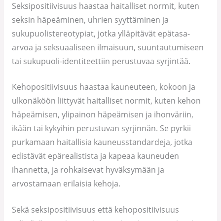
Seksipositiivisuus haastaa haitalliset normit, kuten
seksin häpeäminen, uhrien syyttäminen ja
sukupuolistereotypiat, jotka ylläpitävät epätasa-
arvoa ja seksuaaliseen ilmaisuun, suuntautumiseen
tai sukupuoli-identiteettiin perustuvaa syrjintää.
Kehopositiivisuus haastaa kauneuteen, kokoon ja
ulkonäköön liittyvät haitalliset normit, kuten kehon
häpeämisen, ylipainon häpeämisen ja ihonväriin,
ikään tai kykyihin perustuvan syrjinnän. Se pyrkii
purkamaan haitallisia kauneusstandardeja, jotka
edistävät epärealistista ja kapeaa kauneuden
ihannetta, ja rohkaisevat hyväksymään ja
arvostamaan erilaisia kehoja.
Sekä seksipositiivisuus että kehopositiivisuus