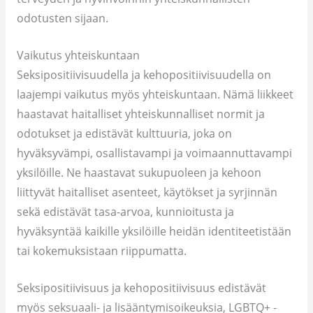
odotusten sijaan.
Vaikutus yhteiskuntaan
Seksipositiivisuudella ja kehopositiivisuudella on
laajempi vaikutus myös yhteiskuntaan. Nämä liikkeet
haastavat haitalliset yhteiskunnalliset normit ja
odotukset ja edistävät kulttuuria, joka on
hyväksyvämpi, osallistavampi ja voimaannuttavampi
yksilöille. Ne haastavat sukupuoleen ja kehoon
liittyvät haitalliset asenteet, käytökset ja syrjinnän
sekä edistävät tasa-arvoa, kunnioitusta ja
hyväksyntää kaikille yksilöille heidän identiteetistään
tai kokemuksistaan riippumatta.
Seksipositiivisuus ja kehopositiivisuus edistävät
myös seksuaali- ja lisääntymisoikeuksia, LGBTQ+ -