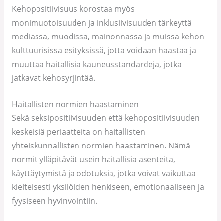
Kehopositiivisuus korostaa myös
monimuotoisuuden ja inklusiivisuuden tärkeyttä
mediassa, muodissa, mainonnassa ja muissa kehon
kulttuurisissa esityksissä, jotta voidaan haastaa ja
muuttaa haitallisia kauneusstandardeja, jotka
jatkavat kehosyrjintää.
Haitallisten normien haastaminen
Sekä seksipositiivisuuden että kehopositiivisuuden
keskeisiä periaatteita on haitallisten
yhteiskunnallisten normien haastaminen. Nämä
normit ylläpitävät usein haitallisia asenteita,
käyttäytymistä ja odotuksia, jotka voivat vaikuttaa
kielteisesti yksilöiden henkiseen, emotionaaliseen ja
fyysiseen hyvinvointiin.