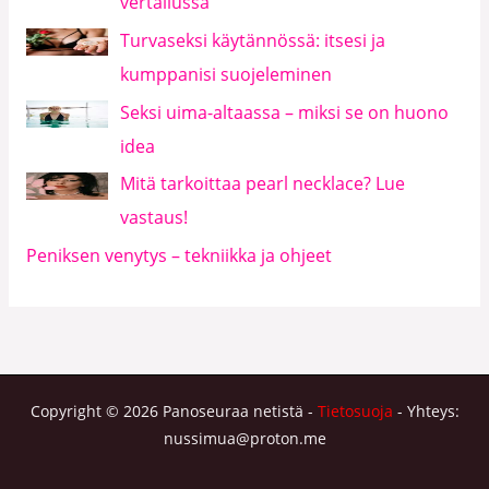
vertailussa
Turvaseksi käytännössä: itsesi ja
kumppanisi suojeleminen
Seksi uima-altaassa – miksi se on huono
idea
Mitä tarkoittaa pearl necklace? Lue
vastaus!
Peniksen venytys – tekniikka ja ohjeet
Copyright © 2026 Panoseuraa netistä -
Tietosuoja
- Yhteys:
nussimua@proton.me