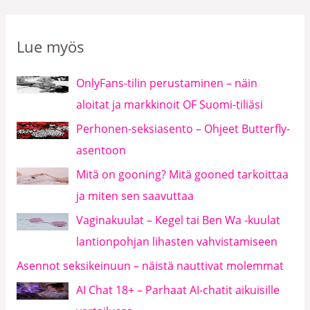
Lue myös
OnlyFans-tilin perustaminen – näin
aloitat ja markkinoit OF Suomi-tiliäsi
Perhonen-seksiasento – Ohjeet Butterfly-
asentoon
Mitä on gooning? Mitä gooned tarkoittaa
ja miten sen saavuttaa
Vaginakuulat – Kegel tai Ben Wa -kuulat
lantionpohjan lihasten vahvistamiseen
Asennot seksikeinuun – näistä nauttivat molemmat
AI Chat 18+ – Parhaat AI-chatit aikuisille