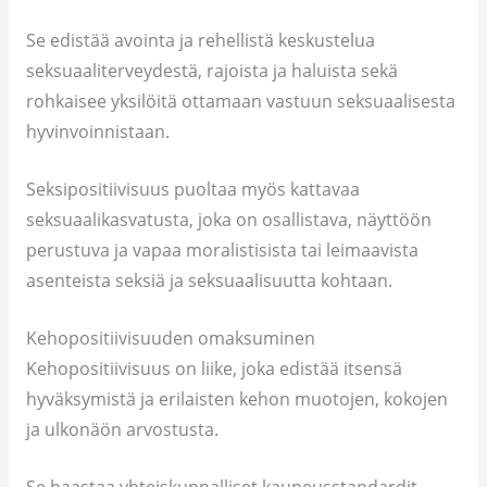
Se edistää avointa ja rehellistä keskustelua
seksuaaliterveydestä, rajoista ja haluista sekä
rohkaisee yksilöitä ottamaan vastuun seksuaalisesta
hyvinvoinnistaan.
Seksipositiivisuus puoltaa myös kattavaa
seksuaalikasvatusta, joka on osallistava, näyttöön
perustuva ja vapaa moralistisista tai leimaavista
asenteista seksiä ja seksuaalisuutta kohtaan.
Kehopositiivisuuden omaksuminen
Kehopositiivisuus on liike, joka edistää itsensä
hyväksymistä ja erilaisten kehon muotojen, kokojen
ja ulkonäön arvostusta.
Se haastaa yhteiskunnalliset kauneusstandardit,