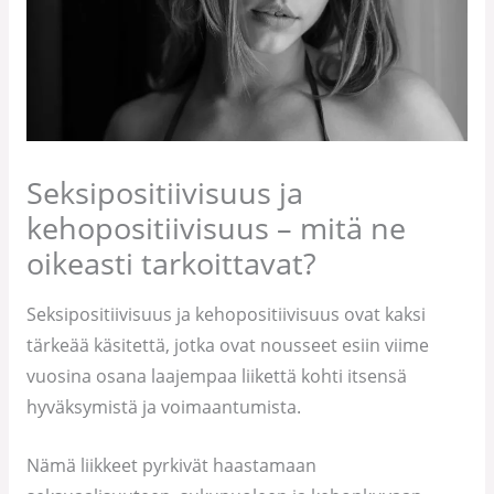
Seksipositiivisuus ja
kehopositiivisuus – mitä ne
oikeasti tarkoittavat?
Seksipositiivisuus ja kehopositiivisuus ovat kaksi
tärkeää käsitettä, jotka ovat nousseet esiin viime
vuosina osana laajempaa liikettä kohti itsensä
hyväksymistä ja voimaantumista.
Nämä liikkeet pyrkivät haastamaan