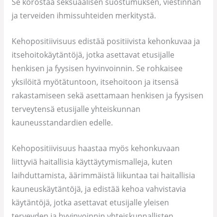
Se korostaa seksuaalisen suostumuksen, viestinnän
ja terveiden ihmissuhteiden merkitystä.
Kehopositiivisuus edistää positiivista kehonkuvaa ja
itsehoitokäytäntöjä, jotka asettavat etusijalle
henkisen ja fyysisen hyvinvoinnin. Se rohkaisee
yksilöitä myötätuntoon, itsehoitoon ja itsensä
rakastamiseen sekä asettamaan henkisen ja fyysisen
terveytensä etusijalle yhteiskunnan
kauneusstandardien edelle.
Kehopositiivisuus haastaa myös kehonkuvaan
liittyviä haitallisia käyttäytymismalleja, kuten
laihduttamista, äärimmäistä liikuntaa tai haitallisia
kauneuskäytäntöjä, ja edistää kehoa vahvistavia
käytäntöjä, jotka asettavat etusijalle yleisen
terveyden ja hyvinvoinnin yhteiskunnallisten