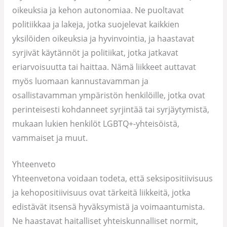
oikeuksia ja kehon autonomiaa. Ne puoltavat
politiikkaa ja lakeja, jotka suojelevat kaikkien
yksilöiden oikeuksia ja hyvinvointia, ja haastavat
syrjivät käytännöt ja politiikat, jotka jatkavat
eriarvoisuutta tai haittaa. Nämä liikkeet auttavat
myös luomaan kannustavamman ja
osallistavamman ympäristön henkilöille, jotka ovat
perinteisesti kohdanneet syrjintää tai syrjäytymistä,
mukaan lukien henkilöt LGBTQ+-yhteisöistä,
vammaiset ja muut.
Yhteenveto
Yhteenvetona voidaan todeta, että seksipositiivisuus
ja kehopositiivisuus ovat tärkeitä liikkeitä, jotka
edistävät itsensä hyväksymistä ja voimaantumista.
Ne haastavat haitalliset yhteiskunnalliset normit,