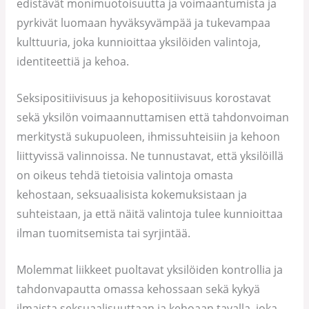
edistävät monimuotoisuutta ja voimaantumista ja
pyrkivät luomaan hyväksyvämpää ja tukevampaa
kulttuuria, joka kunnioittaa yksilöiden valintoja,
identiteettiä ja kehoa.
Seksipositiivisuus ja kehopositiivisuus korostavat
sekä yksilön voimaannuttamisen että tahdonvoiman
merkitystä sukupuoleen, ihmissuhteisiin ja kehoon
liittyvissä valinnoissa. Ne tunnustavat, että yksilöillä
on oikeus tehdä tietoisia valintoja omasta
kehostaan, seksuaalisista kokemuksistaan ja
suhteistaan, ja että näitä valintoja tulee kunnioittaa
ilman tuomitsemista tai syrjintää.
Molemmat liikkeet puoltavat yksilöiden kontrollia ja
tahdonvapautta omassa kehossaan sekä kykyä
ilmaista seksuaalisuuttaan ja kehoaan tavalla, joka