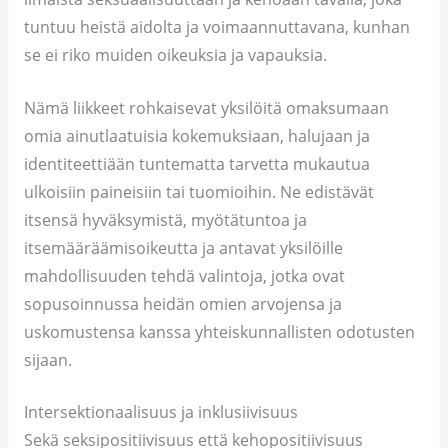
tuntuu heistä aidolta ja voimaannuttavana, kunhan
se ei riko muiden oikeuksia ja vapauksia.
Nämä liikkeet rohkaisevat yksilöitä omaksumaan
omia ainutlaatuisia kokemuksiaan, halujaan ja
identiteettiään tuntematta tarvetta mukautua
ulkoisiin paineisiin tai tuomioihin. Ne edistävät
itsensä hyväksymistä, myötätuntoa ja
itsemääräämisoikeutta ja antavat yksilöille
mahdollisuuden tehdä valintoja, jotka ovat
sopusoinnussa heidän omien arvojensa ja
uskomustensa kanssa yhteiskunnallisten odotusten
sijaan.
Intersektionaalisuus ja inklusiivisuus
Sekä seksipositiivisuus että kehopositiivisuus