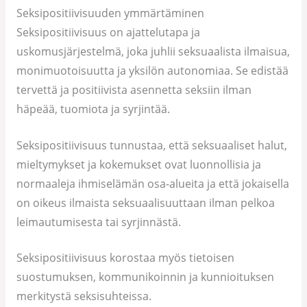
Seksipositiivisuuden ymmärtäminen
Seksipositiivisuus on ajattelutapa ja
uskomusjärjestelmä, joka juhlii seksuaalista ilmaisua,
monimuotoisuutta ja yksilön autonomiaa. Se edistää
tervettä ja positiivista asennetta seksiin ilman
häpeää, tuomiota ja syrjintää.
Seksipositiivisuus tunnustaa, että seksuaaliset halut,
mieltymykset ja kokemukset ovat luonnollisia ja
normaaleja ihmiselämän osa-alueita ja että jokaisella
on oikeus ilmaista seksuaalisuuttaan ilman pelkoa
leimautumisesta tai syrjinnästä.
Seksipositiivisuus korostaa myös tietoisen
suostumuksen, kommunikoinnin ja kunnioituksen
merkitystä seksisuhteissa.