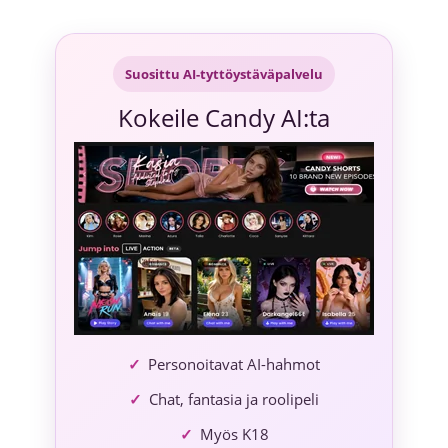
Siirry
sisältöön
Suosittu AI-tyttöystäväpalvelu
Kokeile Candy AI:ta
Personoitavat AI-hahmot
Chat, fantasia ja roolipeli
Myös K18