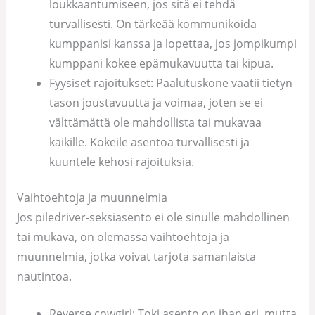
loukkaantumiseen, jos sitä ei tehdä
turvallisesti. On tärkeää kommunikoida
kumppanisi kanssa ja lopettaa, jos jompikumpi
kumppani kokee epämukavuutta tai kipua.
Fyysiset rajoitukset: Paalutuskone vaatii tietyn
tason joustavuutta ja voimaa, joten se ei
välttämättä ole mahdollista tai mukavaa
kaikille. Kokeile asentoa turvallisesti ja
kuuntele kehosi rajoituksia.
Vaihtoehtoja ja muunnelmia
Jos piledriver-seksiasento ei ole sinulle mahdollinen
tai mukava, on olemassa vaihtoehtoja ja
muunnelmia, jotka voivat tarjota samanlaista
nautintoa.
Reverse cowgirl: Toki asento on ihan eri, mutta