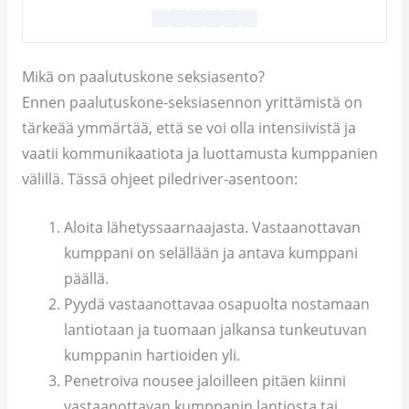
Mikä on paalutuskone seksiasento?
Ennen paalutuskone-seksiasennon yrittämistä on
tärkeää ymmärtää, että se voi olla intensiivistä ja
vaatii kommunikaatiota ja luottamusta kumppanien
välillä. Tässä ohjeet piledriver-asentoon:
Aloita lähetyssaarnaajasta. Vastaanottavan
kumppani on selällään ja antava kumppani
päällä.
Pyydä vastaanottavaa osapuolta nostamaan
lantiotaan ja tuomaan jalkansa tunkeutuvan
kumppanin hartioiden yli.
Penetroiva nousee jaloilleen pitäen kiinni
vastaanottavan kumppanin lantiosta tai