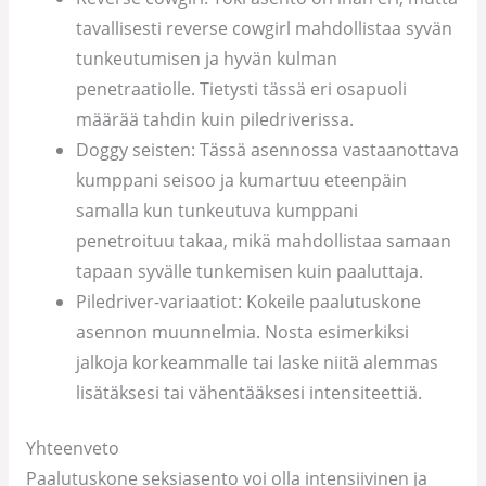
tavallisesti reverse cowgirl mahdollistaa syvän
tunkeutumisen ja hyvän kulman
penetraatiolle. Tietysti tässä eri osapuoli
määrää tahdin kuin piledriverissa.
Doggy seisten: Tässä asennossa vastaanottava
kumppani seisoo ja kumartuu eteenpäin
samalla kun tunkeutuva kumppani
penetroituu takaa, mikä mahdollistaa samaan
tapaan syvälle tunkemisen kuin paaluttaja.
Piledriver-variaatiot: Kokeile paalutuskone
asennon muunnelmia. Nosta esimerkiksi
jalkoja korkeammalle tai laske niitä alemmas
lisätäksesi tai vähentääksesi intensiteettiä.
Yhteenveto
Paalutuskone seksiasento voi olla intensiivinen ja